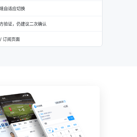
境自适应切换
方验证，仍建议二次确认
藏 / 订阅页面