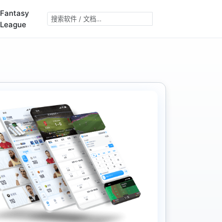
Fantasy
League