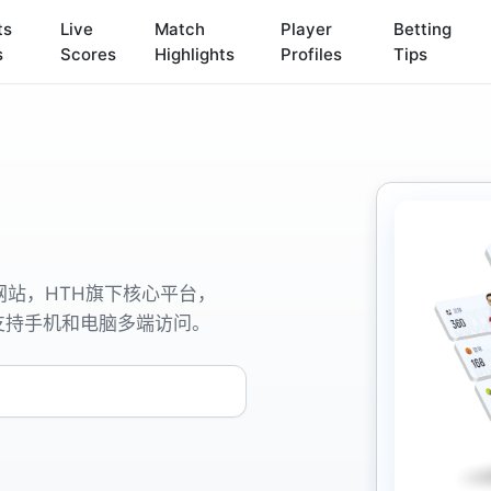
ts
Live
Match
Player
Betting
s
Scores
Highlights
Profiles
Tips
官方网站，HTH旗下核心平台，
支持手机和电脑多端访问。
搜索