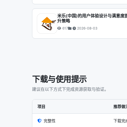
米乐(中国)的用户体验设计与满意度
升策略
617
2026-08-03
下载与使用提示
建议在以下方式下完成资源获取与验证。
项目
推荐做
完整性
下载完成