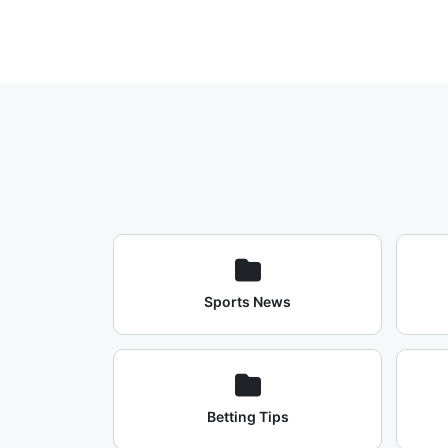
Sports News
Betting Tips