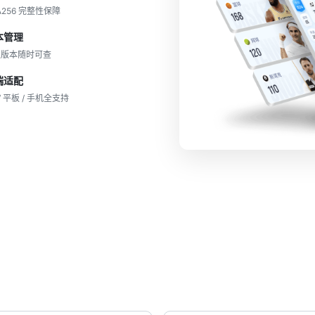
A256 完整性保障
本管理
史版本随时可查
端适配
 / 平板 / 手机全支持