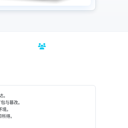
8,600+
活跃用户
达。
次打包与篡改。
络环境。
需即所得。